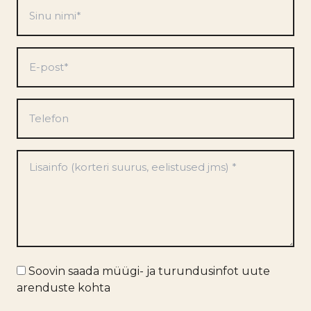
Sinu
nimi
*
E-
post
*
Telefon
Eelistused
*
Turundusinfo
Soovin saada müügi- ja turundusinfot uute
arenduste kohta