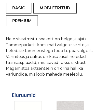
BASIC
MÖBLEERITUD
PREMIUM
Hele siseviimistluspakett on helge ja ajatu.
Tammeparkett koos mattvalgete seinte ja
heledate tammeustega toob tuppa valgust.
Vannitoas ja esikus on kasutusel heledad
täismassplaadid, mis lisavad luksuslikkust.
Magamistoa aktsentsein on õrna hallika
varjundiga, mis loob maheda meeleolu.