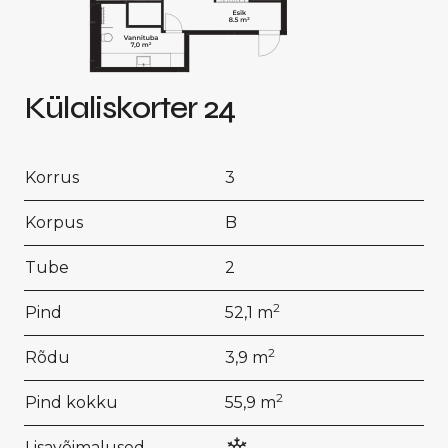
Külaliskorter 24
Korrus
3
Korpus
B
Tube
2
2
Pind
52,1 m
2
Rõdu
3,9 m
2
Pind kokku
55,9 m
Lisavõimalused