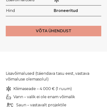
Hind
Broneeritud
VÕTA ÜHENDUST
Lisavõimalused (täiendava tasu eest, vastava
võimaluse olemasolul)
Kliimaseade – 4 000 € (1 ruum)
Vann – valik ei ole enam võimalik
Saun – vastavalt projektile