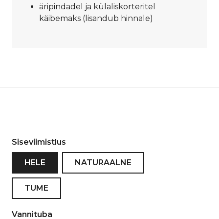
äripindadel ja külaliskorteritel
käibemaks (lisandub hinnale)
Siseviimistlus
HELE
NATURAALNE
TUME
Vannituba