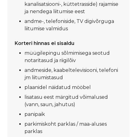
kanalisatsiooni-, küttetrasside) rajamise
ja nendega liitumise eest
andme-, telefoniside, TV digivõrguga
liitumise valmidus
Korteri hinnas ei sisaldu
müügilepingu sõlmimisega seotud
notaritasud ja riigilõiv
andmeside, kaabeltelevisiooni, telefoni
jm liitumistasud
plaanidel näidatud mööbel
lisatasu eest märgitud võimalused
(vann, saun, jahutus)
panipaik
parkimiskoht parklas / maa-aluses
parklas