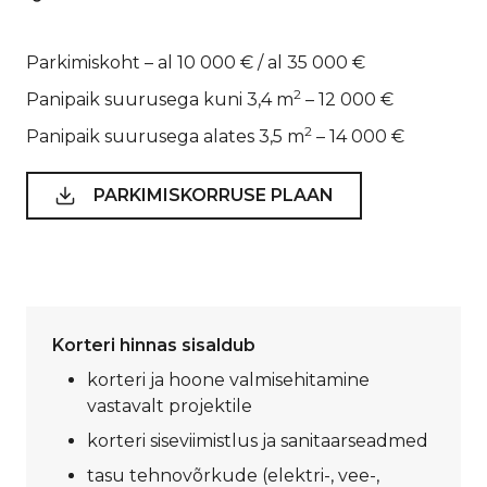
Parkimiskoht – al 10 000 € / al 35 000 €
2
Panipaik suurusega kuni 3,4 m
– 12 000 €
2
Panipaik suurusega alates 3,5 m
– 14 000 €
PARKIMISKORRUSE PLAAN
Korteri hinnas sisaldub
korteri ja hoone valmisehitamine
vastavalt projektile
korteri siseviimistlus ja sanitaarseadmed
tasu tehnovõrkude (elektri-, vee-,