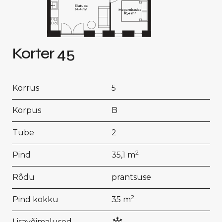
Korter 45
Korrus
5
Korpus
B
Tube
2
2
Pind
35,1 m
Rõdu
prantsuse
2
Pind kokku
35 m
Lisavõimalused