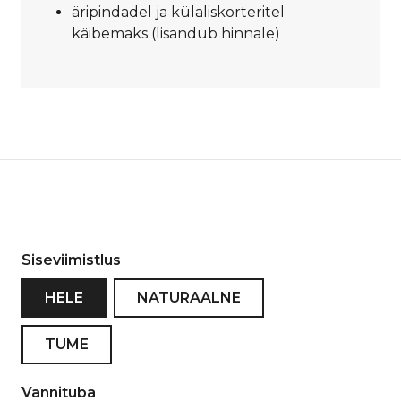
äripindadel ja külaliskorteritel
käibemaks (lisandub hinnale)
Siseviimistlus
HELE
NATURAALNE
TUME
Vannituba