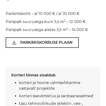
Parkimiskoht – al 10 000 € / al 35 000 €
2
Panipaik suurusega kuni 3,4 m
– 12 000 €
2
Panipaik suurusega alates 3,5 m
– 14 000 €
PARKIMISKORRUSE PLAAN
Korteri hinnas sisaldub
korteri ja hoone valmisehitamine
vastavalt projektile
korteri siseviimistlus ja sanitaarseadmed
tasu tehnovõrkude (elektri-, vee-,