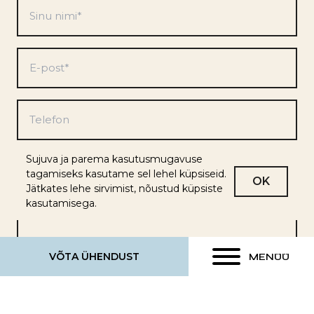
Sinu
nimi
*
E-
post
*
Telefon
Eelistused
Sujuva ja parema kasutusmugavuse
tagamiseks kasutame sel lehel küpsiseid.
*
OK
Jätkates lehe sirvimist, nõustud küpsiste
kasutamisega.
VÕTA ÜHENDUST
MENÜÜ
Turundusinfo
Soovin saada müügi- ja turundusinfot uute
arenduste kohta