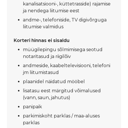
kanalisatsiooni-, küttetrasside) rajamise
ja nendega liitumise eest
andme-, telefoniside, TV digivõrguga
liitumise valmidus
Korteri hinnas ei sisaldu
müügilepingu sõlmimisega seotud
notaritasud ja riigilõiv
andmeside, kaabeltelevisiooni, telefoni
jm liitumistasud
plaanidel näidatud mööbel
lisatasu eest märgitud võimalused
(vann, saun, jahutus)
panipaik
parkimiskoht parklas / maa-aluses
parklas