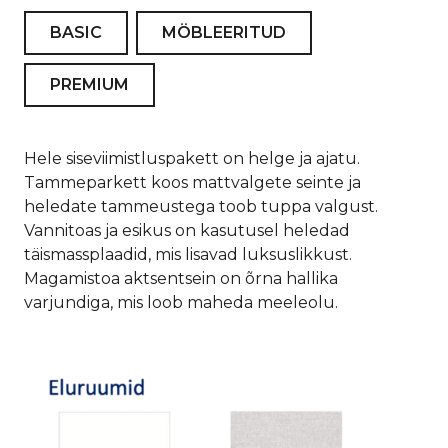
BASIC
MÖBLEERITUD
PREMIUM
Hele siseviimistluspakett on helge ja ajatu.
Tammeparkett koos mattvalgete seinte ja
heledate tammeustega toob tuppa valgust.
Vannitoas ja esikus on kasutusel heledad
täismassplaadid, mis lisavad luksuslikkust.
Magamistoa aktsentsein on õrna hallika
varjundiga, mis loob maheda meeleolu.