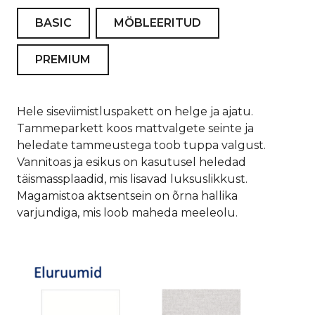
BASIC
MÖBLEERITUD
PREMIUM
Hele siseviimistluspakett on helge ja ajatu.
Tammeparkett koos mattvalgete seinte ja
heledate tammeustega toob tuppa valgust.
Vannitoas ja esikus on kasutusel heledad
täismassplaadid, mis lisavad luksuslikkust.
Magamistoa aktsentsein on õrna hallika
varjundiga, mis loob maheda meeleolu.