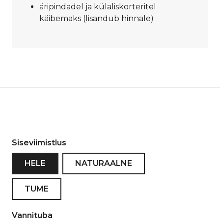
äripindadel ja külaliskorteritel
käibemaks (lisandub hinnale)
Siseviimistlus
HELE
NATURAALNE
TUME
Vannituba