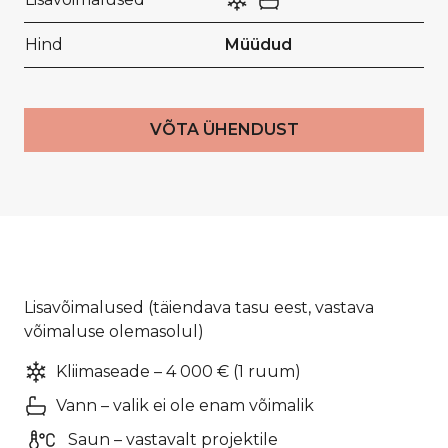
Hind
Müüdud
VÕTA ÜHENDUST
Lisavõimalused (täiendava tasu eest, vastava
võimaluse olemasolul)
Kliimaseade – 4 000 € (1 ruum)
Vann – valik ei ole enam võimalik
Saun – vastavalt projektile