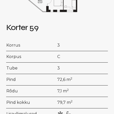
Korter 59
Korrus
3
Korpus
C
Tube
3
2
Pind
72,6 m
2
Rõdu
7,1 m
2
Pind kokku
79,7 m
Lisavõimalused