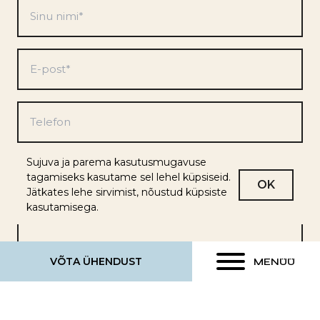
Sinu
nimi
*
E-
post
*
Telefon
Eelistused
Sujuva ja parema kasutusmugavuse
tagamiseks kasutame sel lehel küpsiseid.
*
OK
Jätkates lehe sirvimist, nõustud küpsiste
kasutamisega.
VÕTA ÜHENDUST
MENÜÜ
Turundusinfo
Soovin saada müügi- ja turundusinfot uute
arenduste kohta