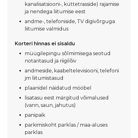
kanalisatsiooni-, küttetrasside) rajamise
ja nendega liitumise eest
andme-, telefoniside, TV digivõrguga
liitumise valmidus
Korteri hinnas ei sisaldu
müügilepingu sõlmimisega seotud
notaritasud ja riigilõiv
andmeside, kaabeltelevisiooni, telefoni
jm liitumistasud
plaanidel näidatud mööbel
lisatasu eest märgitud võimalused
(vann, saun, jahutus)
panipaik
parkimiskoht parklas / maa-aluses
parklas