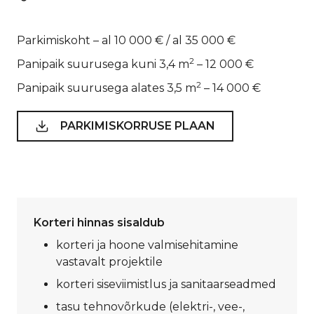
Parkimiskoht – al 10 000 € / al 35 000 €
2
Panipaik suurusega kuni 3,4 m
– 12 000 €
2
Panipaik suurusega alates 3,5 m
– 14 000 €
PARKIMISKORRUSE PLAAN
Korteri hinnas sisaldub
korteri ja hoone valmisehitamine
vastavalt projektile
korteri siseviimistlus ja sanitaarseadmed
tasu tehnovõrkude (elektri-, vee-,