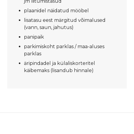
jm liitumistasud
plaanidel näidatud mööbel
lisatasu eest märgitud võimalused
(vann, saun, jahutus)
panipaik
parkimiskoht parklas / maa-aluses
parklas
äripindadel ja külaliskorteritel
käibemaks (lisandub hinnale)