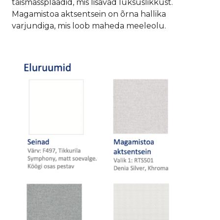
täismassplaadid, mis lisavad luksuslikkust.
Magamistoa aktsentsein on õrna hallika
varjundiga, mis loob maheda meeleolu.