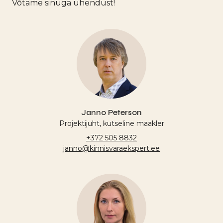
Võtame sinuga ühendust!
Janno Peterson
Projektijuht, kutseline maakler
+372 505 8832
janno@kinnisvaraekspert.ee