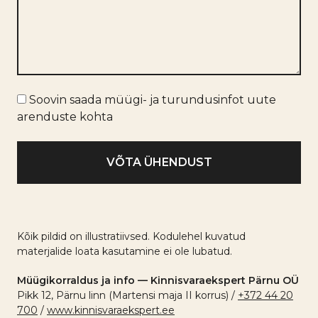
*
Turundusinfo
Soovin saada müügi- ja turundusinfot uute
arenduste kohta
Kõik pildid on illustratiivsed. Kodulehel kuvatud
materjalide loata kasutamine ei ole lubatud.
Müügikorraldus ja info — Kinnisvaraekspert Pärnu OÜ
Pikk 12, Pärnu linn (Martensi maja II korrus) /
+372 44 20
700
/
www.kinnisvaraekspert.ee