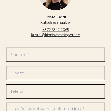
Kristel Saat
Kutseline maakler
+372 5342 2065
kristel@kinnisvaraekspert.ee
Sinu
nimi
*
E-
post
*
Telefon
Eelistused