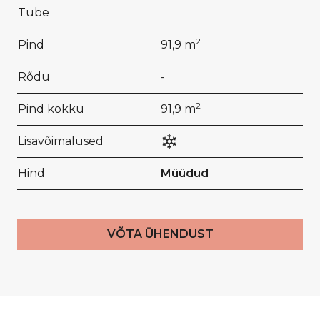
Tube
2
Pind
91,9 m
Rõdu
-
2
Pind kokku
91,9 m
Lisavõimalused
Hind
Müüdud
VÕTA ÜHENDUST