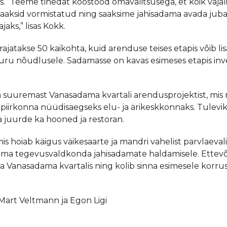
s. “Teeme tihedat koostööd omavalitsusega, et kõik vajal
aaksid vormistatud ning saaksime jahisadama avada juba
jaks,” lisas Kokk.
rajatakse 50 kaikohta, kuid arenduse teises etapis võib l
turu nõudlusele. Sadamasse on kavas esimeses etapis inv
a suuremast Vanasadama kvartali arendusprojektist, mi
apiirkonna nüüdisaegseks elu- ja ärikeskkonnaks. Tulevi
a juurde ka hooned ja restoran.
s hoiab käigus väikesaarte ja mandri vahelist parvlaevali
 oma tegevusvaldkonda jahisadamate haldamisele. Ettev
a Vanasadama kvartalis ning kolib sinna esimesele korru
Mart Veltmann ja Egon Ligi