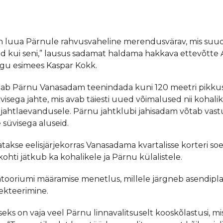
n luua Pärnule rahvusvaheline merendusvärav, mis suud
d kui seni,” lausus sadamat haldama hakkava ettevõtte
u esimees Kaspar Kokk.
saab Pärnu Vanasadam teenindada kuni 120 meetri pikkusi
sega jahte, mis avab täiesti uued võimalused nii kohalik
 jahtlaevandusele. Pärnu jahtklubi jahisadam võtab vast
 süvisega aluseid.
atakse eelisjärjekorras Vanasadama kvartalisse korteri s
 kohti jätkub ka kohalikele ja Pärnu külalistele.
tooriumi määramise menetlus, millele järgneb asendipl
jekteerimine.
iseks on vaja veel Pärnu linnavalitsuselt kooskõlastusi, m