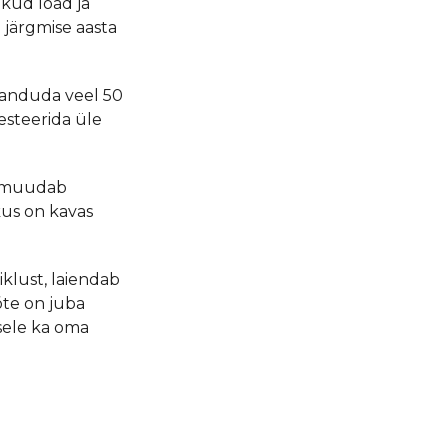
ikud load ja
 järgmise aasta
isanduda veel 50
esteerida üle
s muudab
kus on kavas
iklust, laiendab
õte on juba
sele ka oma