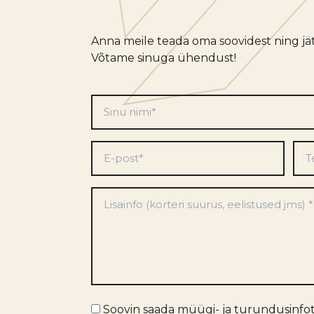
Anna meile teada oma soovidest ning jät
Võtame sinuga ühendust!
Sinu
nimi
*
E-
Tel
post
*
Eelistused
*
Turundusinfo
Soovin saada müügi- ja turundusinfo