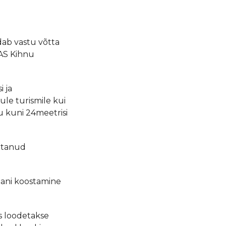
ab vastu võtta
 AS Kihnu
 ja
ule turismile kui
u kuni 24meetrisi
oetanud
aani koostamine
is loodetakse