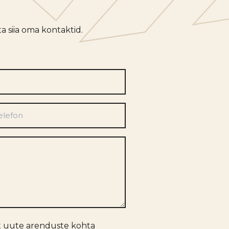
a siia oma kontaktid.
efon
t uute arenduste kohta