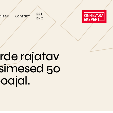
EST
dised
Kontakt
ENG
rde rajatav
esimesed 50
oajal.