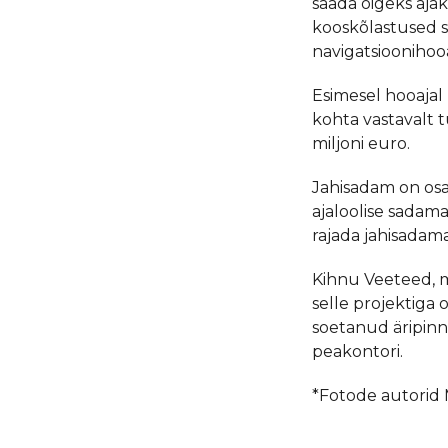
saada õigeks ajak
kooskõlastused s
navigatsioonihooa
Esimesel hooajal 
kohta vastavalt 
miljoni euro.
​Jahisadam on os
ajaloolise sadam
rajada jahisadam
Kihnu Veeteed, mi
selle projektiga
soetanud äripinn
peakontori.
*Fotode autorid 