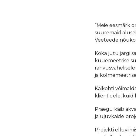
“Meie eesmärk o
suuremaid alusei
Veeteede nõukog
Koka jutu järgi 
kuuemeetrise süvi
rahvusvahelisele
ja kolmemeetrise
Kaikohti võimald
klientidele, kuid
Praegu käib akva
ja ujuvkaide pro
Projekti elluviim