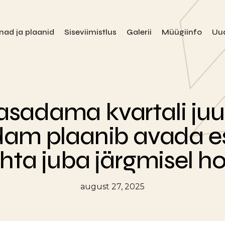
nad ja plaanid
Siseviimistlus
Galerii
Müügiinfo
Uu
sadama kvartali juu
dam plaanib avada 
hta juba järgmisel ho
august 27, 2025