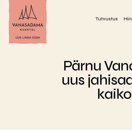
Tutvustus
Hin
Pärnu Vana
uus jahisa
kaiko