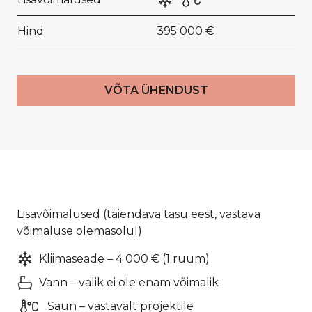
Hind
395 000 €
VÕTA ÜHENDUST
Lisavõimalused (täiendava tasu eest, vastava
võimaluse olemasolul)
Kliimaseade – 4 000 € (1 ruum)
Vann – valik ei ole enam võimalik
Saun – vastavalt projektile