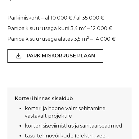
Parkimiskoht – al 10 000 € / al 35 000 €
2
Panipaik suurusega kuni 3,4 m
– 12 000 €
2
Panipaik suurusega alates 3,5 m
– 14 000 €
PARKIMISKORRUSE PLAAN
Korteri hinnas sisaldub
korteri ja hoone valmisehitamine
vastavalt projektile
korteri siseviimistlus ja sanitaarseadmed
tasu tehnovõrkude (elektri-, vee-,