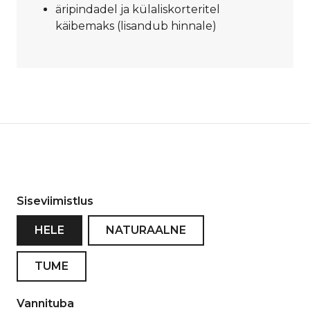
äripindadel ja külaliskorteritel
käibemaks (lisandub hinnale)
Siseviimistlus
HELE
NATURAALNE
TUME
Vannituba