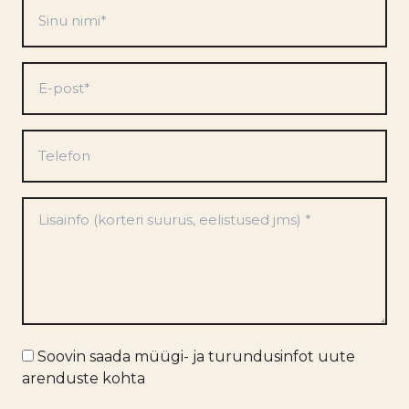
Sinu
nimi
*
E-
post
*
Telefon
Eelistused
*
Turundusinfo
Soovin saada müügi- ja turundusinfot uute
arenduste kohta