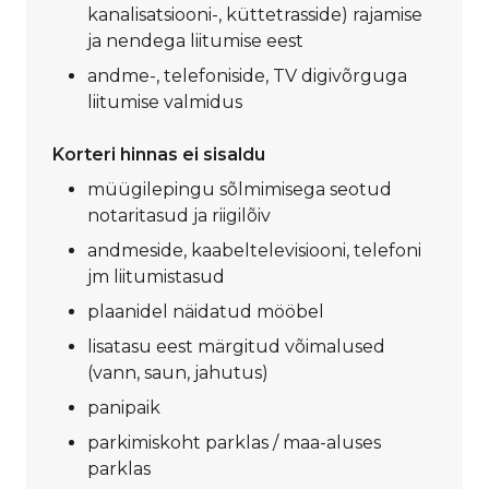
kanalisatsiooni-, küttetrasside) rajamise
ja nendega liitumise eest
andme-, telefoniside, TV digivõrguga
liitumise valmidus
Korteri hinnas ei sisaldu
müügilepingu sõlmimisega seotud
notaritasud ja riigilõiv
andmeside, kaabeltelevisiooni, telefoni
jm liitumistasud
plaanidel näidatud mööbel
lisatasu eest märgitud võimalused
(vann, saun, jahutus)
panipaik
parkimiskoht parklas / maa-aluses
parklas