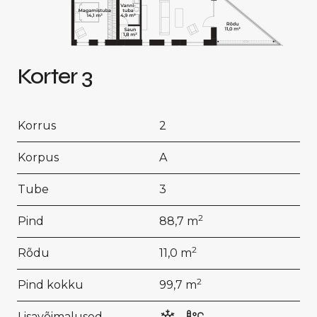
Korter 3
Korrus
2
Korpus
A
Tube
3
2
Pind
88,7 m
2
Rõdu
11,0 m
2
Pind kokku
99,7 m
Lisavõimalused