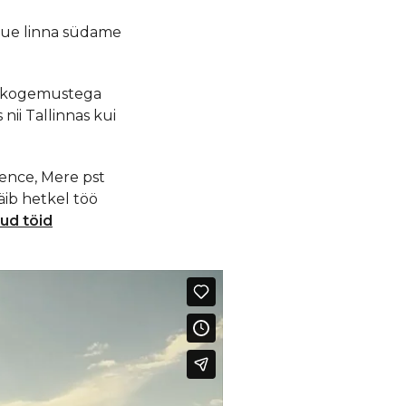
uue linna südame
n kogemustega
ii Tallinnas kui
dence, Mere pst
äib hetkel töö
ud töid