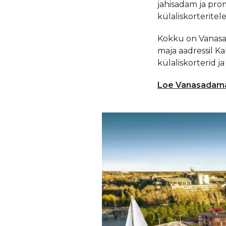
jahisadam ja pro
külaliskorteritel
Kokku on Vanasad
maja aadressil Ka
külaliskorterid ja
Loe Vanasadama 