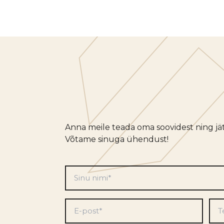
Anna meile teada oma soovidest ning jät
Võtame sinuga ühendust!
Sinu
nimi
*
E-
Tel
post