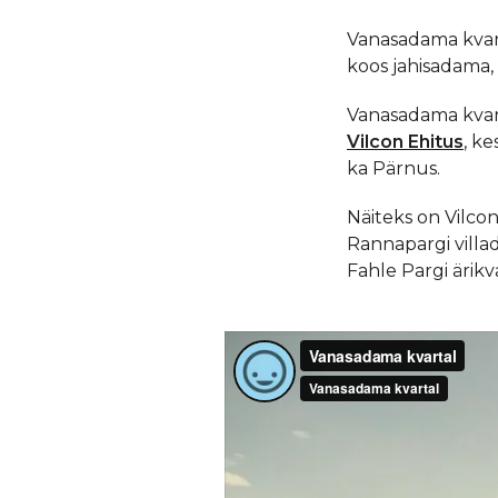
Vanasadama kvart
koos jahisadama,
Vanasadama kvar
Vilcon Ehitus
, k
ka Pärnus.
Näiteks on Vilco
Rannapargi villad
Fahle Pargi ärik