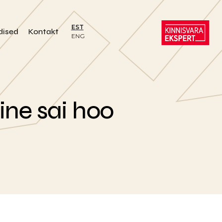
EST
dised
Kontakt
ENG
ne sai hoo