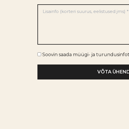
*
Eelistused
*
Turundusinfo
Soovin saada müügi- ja turundusinfo