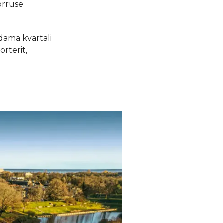
orruse
dama kvartali
rterit,