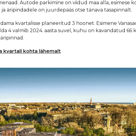
menaad. Autode parkimine on viidud maa alla, esimese k
e ja äripindadele on juurdepääs otse tänava tasapinnalt.
ama kvartalisse planeeritud 3 hoonet. Esimene Vanasa
lda 4 valmib 2024. aasta suvel, kuhu on kavandatud 66 ko
 äripinnad.
kvartali kohta lähemalt