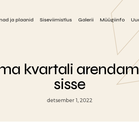
nad ja plaanid
Siseviimistlus
Galerii
Müügiinfo
Uu
a kvartali arendami
sisse
detsember 1, 2022