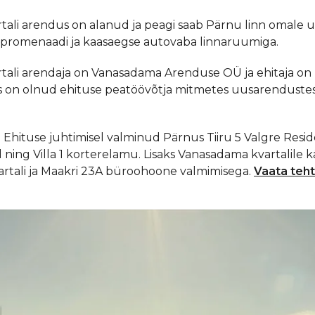
ali arendus on alanud ja peagi saab Pärnu linn omale 
 promenaadi ja kaasaegse autovaba linnaruumiga.
tali arendaja on Vanasadama Arenduse OÜ ja ehitaja o
es on olnud ehituse peatöövõtja mitmetes uusarendustes n
n Ehituse juhtimisel valminud Pärnus Tiiru 5 Valgre Resi
 ning Villa 1 korterelamu. Lisaks Vanasadama kvartalile k
vartali ja Maakri 23A büroohoone valmimisega.
Vaata teht